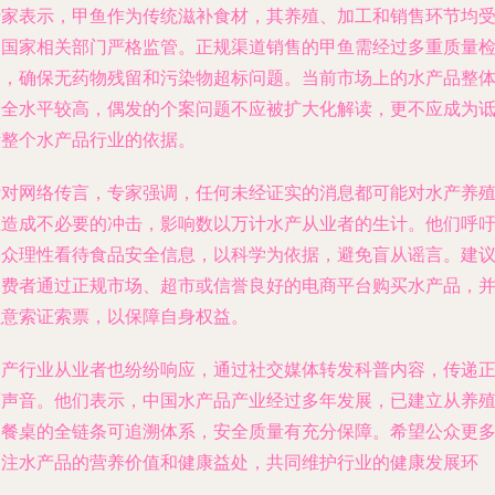
专家表示，甲鱼作为传统滋补食材，其养殖、加工和销售环节均
到国家相关部门严格监管。正规渠道销售的甲鱼需经过多重质量
验，确保无药物残留和污染物超标问题。当前市场上的水产品整
安全水平较高，偶发的个案问题不应被扩大化解读，更不应成为
毁整个水产品行业的依据。
针对网络传言，专家强调，任何未经证实的消息都可能对水产养
业造成不必要的冲击，影响数以万计水产从业者的生计。他们呼
公众理性看待食品安全信息，以科学为依据，避免盲从谣言。建
消费者通过正规市场、超市或信誉良好的电商平台购买水产品，
注意索证索票，以保障自身权益。
水产行业从业者也纷纷响应，通过社交媒体转发科普内容，传递
面声音。他们表示，中国水产品产业经过多年发展，已建立从养
到餐桌的全链条可追溯体系，安全质量有充分保障。希望公众更
关注水产品的营养价值和健康益处，共同维护行业的健康发展环
境。