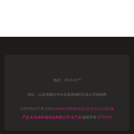
电话：0535-82**
地址：山东省烟台市长岛县南城村石油公司南路西
COPYRIGHT © 2026
WWW.SHENBATOU3218333.COM
水
产品
长岛渔丰海珍品有限公司
水产品
版权所有
SITEMAP