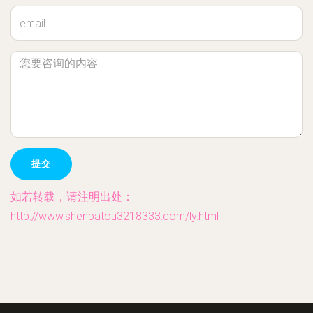
如若转载，请注明出处：
http://www.shenbatou3218333.com/ly.html