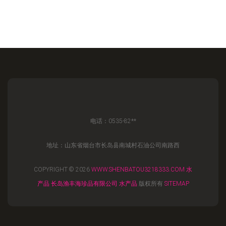
电话：0535-82**
地址：山东省烟台市长岛县南城村石油公司南路西
COPYRIGHT © 2026
WWW.SHENBATOU3218333.COM
水
产品
长岛渔丰海珍品有限公司
水产品
版权所有
SITEMAP