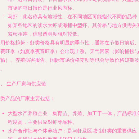
市场的每日报价是行业风向标。
马虾
：此名称具有地域性，在不同地区可能指代不同的品种
如某些地区的淡水大虾或海捕中型虾。其价格与地方供需关
紧密相连，信息透明度相对较低。
通用价格趋势
：虾类价格具有明显的季节性，通常在节假日前后
消费旺季（如夏季夜宵旺季）会出现上涨。天气因素（影响捕捞
运输）、养殖病害报告、国际市场价格变动等也会导致价格短期
动。
、 生产厂家与供应链
虾类产品的厂家主要包括：
大型水产养殖企业
：集育苗、养殖、加工于一体，产品标准
程度高，主要供应对虾等品种。
水产合作社与个体养殖户
：是河虾及区域性虾类的重要供应