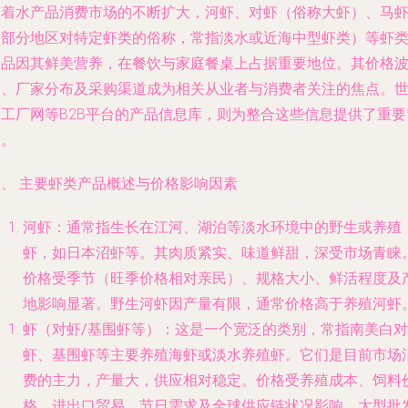
随着水产品消费市场的不断扩大，河虾、对虾（俗称大虾）、马
（部分地区对特定虾类的俗称，常指淡水或近海中型虾类）等虾
产品因其鲜美营养，在餐饮与家庭餐桌上占据重要地位。其价格
动、厂家分布及采购渠道成为相关从业者与消费者关注的焦点。
界工厂网等B2B平台的产品信息库，则为整合这些信息提供了重要
口。
一、 主要虾类产品概述与价格影响因素
河虾
：通常指生长在江河、湖泊等淡水环境中的野生或养殖
虾，如日本沼虾等。其肉质紧实、味道鲜甜，深受市场青睐
价格受季节（旺季价格相对亲民）、规格大小、鲜活程度及
地影响显著。野生河虾因产量有限，通常价格高于养殖河虾
虾（对虾/基围虾等）
：这是一个宽泛的类别，常指南美白对
虾、基围虾等主要养殖海虾或淡水养殖虾。它们是目前市场
费的主力，产量大，供应相对稳定。价格受养殖成本、饲料
格、进出口贸易、节日需求及全球供应链状况影响。大型批