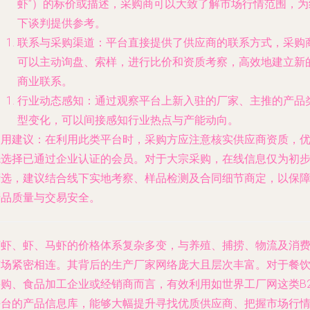
虾”）的标价或描述，采购商可以大致了解市场行情范围，为
下谈判提供参考。
联系与采购渠道
：平台直接提供了供应商的联系方式，采购
可以主动询盘、索样，进行比价和资质考察，高效地建立新
商业联系。
行业动态感知
：通过观察平台上新入驻的厂家、主推的产品
型变化，可以间接感知行业热点与产能动向。
使用建议
：在利用此类平台时，采购方应注意核实供应商资质，
先选择已通过企业认证的会员。对于大宗采购，在线信息仅为初
筛选，建议结合线下实地考察、样品检测及合同细节商定，以保
产品质量与交易安全。
河虾、虾、马虾的价格体系复杂多变，与养殖、捕捞、物流及消
市场紧密相连。其背后的生产厂家网络庞大且层次丰富。对于餐
采购、食品加工企业或经销商而言，有效利用如世界工厂网这类B2
平台的产品信息库，能够大幅提升寻找优质供应商、把握市场行