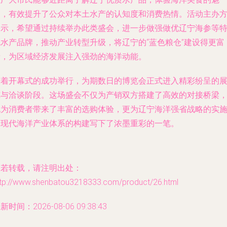
力，有效提升了公众对本土水产的认知度和消费热情。活动主办
表示，希望通过持续举办此类盛会，进一步做强做优辽宁海参等
色水产品牌，推动产业转型升级，将辽宁的“蓝色粮仓”建设得更富
饶，为区域经济发展注入强劲的海洋动能。
随着开幕式的成功举行，为期数日的博览会正式进入精彩纷呈的
览与洽谈阶段。这场盛会不仅为产销双方搭建了高效的对接桥梁
也为消费者带来了丰富的选购体验，更为辽宁海洋强省战略的实
和现代海洋产业体系的构建写下了浓墨重彩的一笔。
如若转载，请注明出处：
ttp://www.shenbatou3218333.com/product/26.html
新时间：2026-08-06 09:38:43