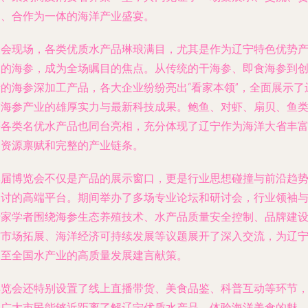
易、合作为一体的海洋产业盛宴。
展会现场，各类优质水产品琳琅满目，尤其是作为辽宁特色优势
品的海参，成为全场瞩目的焦点。从传统的干海参、即食海参到
新的海参深加工产品，各大企业纷纷亮出“看家本领”，全面展示了
宁海参产业的雄厚实力与最新科技成果。鲍鱼、对虾、扇贝、鱼
等各类名优水产品也同台亮相，充分体现了辽宁作为海洋大省丰
的资源禀赋和完整的产业链条。
本届博览会不仅是产品的展示窗口，更是行业思想碰撞与前沿趋
探讨的高端平台。期间举办了多场专业论坛和研讨会，行业领袖
专家学者围绕海参生态养殖技术、水产品质量安全控制、品牌建
与市场拓展、海洋经济可持续发展等议题展开了深入交流，为辽
乃至全国水产业的高质量发展建言献策。
博览会还特别设置了线上直播带货、美食品鉴、科普互动等环节
让广大市民能够近距离了解辽宁优质水产品，体验海洋美食的魅