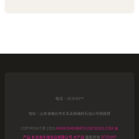
电话：0535-82**
地址：山东省烟台市长岛县南城村石油公司南路西
COPYRIGHT © 2026
WWW.SHENBATOU3218333.COM
水
产品
长岛渔丰海珍品有限公司
水产品
版权所有
SITEMAP