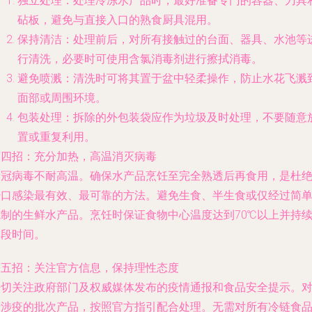
独立处理
：处理冷冻水产品时，最好准备专门的容器、刀具
砧板，避免与直接入口的熟食厨具混用。
保持清洁
：处理前后，对所有接触过的台面、器具、水池等
行清洗，必要时可使用含氯消毒剂进行擦拭消毒。
避免喷溅
：清洗时可将其置于盆中轻柔操作，防止水花飞溅
面部或周围环境。
包装处理
：拆除的外包装袋应作为垃圾及时处理，不要随意
置或重复利用。
第四招：充分加热，高温消灭病毒
新冠病毒不耐高温。确保水产品烹饪至完全熟透后再食用，是杜
经口感染最有效、最可靠的方法。避免生食、半生食或仅经过简
腌制的生鲜水产品。烹饪时保证食物中心温度达到70℃以上并持
一段时间。
第五招：关注官方信息，保持理性态度
密切关注政府部门及权威媒体发布的疫情通报和食品安全提示。
于涉疫的批次产品，按照官方指引配合处理。无需对所有冷链食