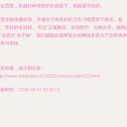
产生恐慌，在做好科学防护的前提下，风险是可控的。
防范冷链传播疫情，关键在于将良好的卫生习惯贯穿于购买、处
理、烹饪的全过程。
牢记“正规购买、加强防护、生熟分开、烧熟
”这四大“杀手锏”，我们就能在保障安全的继续享受水产品带来的
营养与美味。
如若转载，请注明出处：
ttp://www.shenbatou3218333.com/product/23.html
新时间：2026-08-07 00:42:12